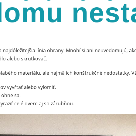
domu nest
 najdôležitejšia línia obrany. Mnohí si ani neuvedomujú, ako
dlo alebo skrutkovač.
slabého materiálu, ale najmä ich konštrukčné nedostatky. V
ov vyvŕtať alebo vylomiť.
a ohne sa.
yraziť celé dvere aj so zárubňou.