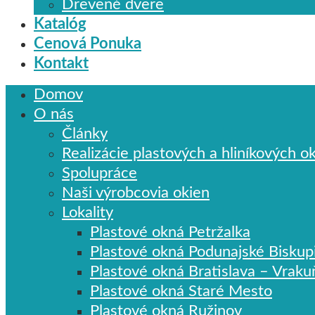
Drevené dvere​
Katalóg
Cenová Ponuka
Kontakt
Domov
O nás
Články
Realizácie plastových a hliníkových o
Spolupráce
Naši výrobcovia okien
Lokality
Plastové okná Petržalka
Plastové okná Podunajské Biskup
Plastové okná Bratislava – Vraku
Plastové okná Staré Mesto
Plastové okná Ružinov