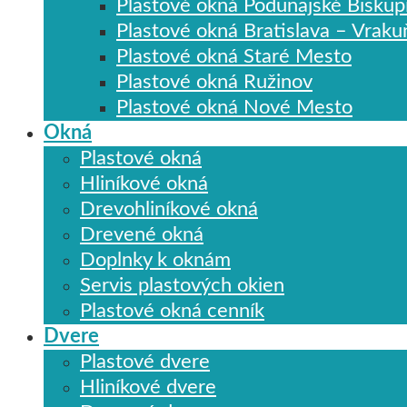
Plastové okná Podunajské Biskup
Plastové okná Bratislava – Vraku
Plastové okná Staré Mesto
Plastové okná Ružinov
Plastové okná Nové Mesto
Okná
Plastové okná
Hliníkové okná
Drevohliníkové okná
Drevené okná
Doplnky k oknám
Servis plastových okien
Plastové okná cenník
Dvere
Plastové dvere
Hliníkové dvere