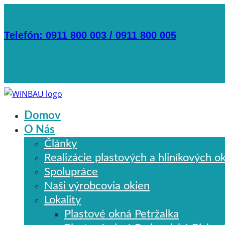
Telefón: 0911 800 003 / 0911 800 005
Domov
O Nás
Články
Realizácie plastových a hliníkových o
Spolupráce
Naši výrobcovia okien
Lokality
Plastové okná Petržalka