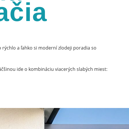
ačia
 rýchlo a ľahko si moderní zlodeji poradia so
äčšinou ide o kombináciu viacerých slabých miest: